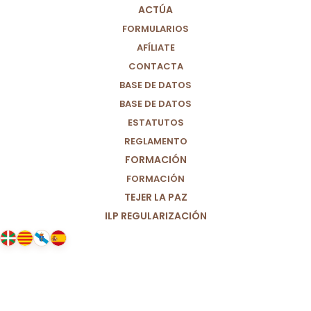
ACTÚA
FORMULARIOS
AFÍLIATE
CONTACTA
BASE DE DATOS
BASE DE DATOS
ESTATUTOS
REGLAMENTO
FORMACIÓN
FORMACIÓN
TEJER LA PAZ
ILP REGULARIZACIÓN
13/04/2022
POR UNA IGLESIA SINODAL.
Aportaciones al Sínodo de la
Iglesia Católica