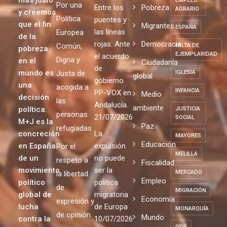
EMPLEO
Por una
Entre los
Pobreza
AGRARIO
y creemos
Política
puentes y
que el fin
Migrantes
ESPAÑA
las líneas
Europea
de la
rojas: Ante
Democracia
Común,
FALTA DE
pobreza
EJEMPLARIDAD
el acuerdo
Digna y
en el
Ciudadanía
de
mundo es
Justa de
IGLESIA
global
gobierno
una
acogida a
INFANCIA
PP-VOX en
Medio
decisión
las
Andalucía.
ambiente
política.
JUSTICIA
personas
21/07/2026
SOCIAL
M+J es la
Paz
refugiadas
concreción
La
MAYORES
Educación
en España
expulsión
Por el
MELILLA
de un
no puede
respeto a
Fiscalidad
movimiento
ser la
MERCADO
la libertad
Empleo
político
política
de
MIGRACIÓN
global de
migratoria
Economía
expresión y
lucha
de Europa
MONARQUÍA
de opinión
Mundo
contra la
10/07/2026
ODS