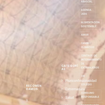
ABASCAL
AGENDA
2030
ALIMENTACIÓN
SOSTENIBLE
AMOR
CAMBIO
CLIMÁTICO
CENTROS DE
INTERNAMIENTO
DE
CATEGORÍ
EXTRANJEROS
AS
CIE
Pluriconfesionalidad
COLEGIO
RECOMEN
Extremadura
DAMOS
CONSUMO
Salud
RESPONSABLE
Y