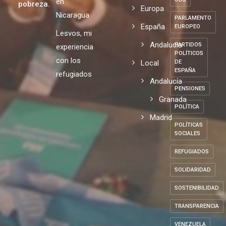
en
pobreza.
Europa
Nicaragua
PARLAMENTO
España
EUROPEO
Lesvos, mi
Andalucia
PARTIDOS
experiencia
POLÍTICOS
con los
Local
DE
ESPAÑA
refugiados
Andalucía
PENSIONES
Granada
POLÍTICA
Madrid
POLÍTICAS
SOCIALES
REFUGIADOS
SOLIDARIDAD
SOSTENIBILIDAD
TRANSPARENCIA
VENEZUELA