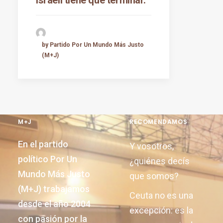
by Partido Por Un Mundo Más Justo
(M+J)
M+J
RECOMENDAMOS
En el partido
Y vosotros,
político Por Un
¿quiénes decís
Mundo Más Justo
que somos?
(M+J) trabajamos
Ceuta no es una
desde el año 2004
excepción: es la
con pasión por la