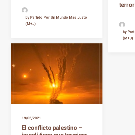
terro
by Partido Por Un Mundo Más Justo
(M+J)
by Par
(M+J)
19/05/2021
El conflicto palestino –
israelí tiene que terminar.