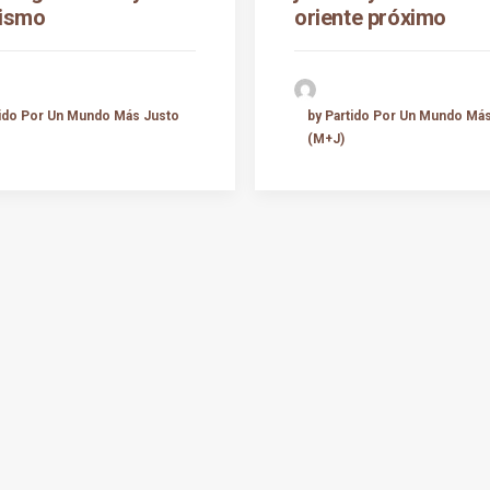
rismo
oriente próximo
tido Por Un Mundo Más Justo
by Partido Por Un Mundo Má
(M+J)