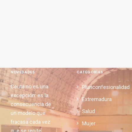
NOVEDADES
CATEGORÍAS
Ceuta no es una
Pluriconfesionalidad
excepción: es la
Extremadura
consecuencia de
Salud
un modelo que
fracasa cada vez
Mujer
que se repite