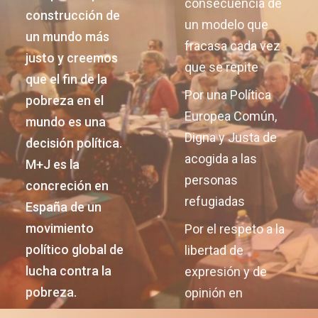
consecuencia de
construcción de
un modelo que
un mundo más
fracasa cada vez
justo y creemos
que se repite
que el fin de la
Por una Política
pobreza en el
Europea Común,
mundo es una
Digna y Justa de
decisión política.
acogida a las
M+J es la
personas
concreción en
refugiadas
España de un
movimiento
Por el respeto a la
político global de
libertad de
lucha contra la
expresión y de
pobreza.
opinión en
Nicaragua