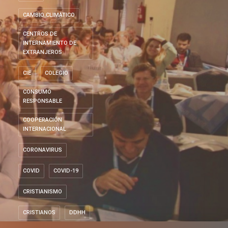
CAMBIO CLIMÁTICO
CENTROS DE
INTERNAMIENTO DE
EXTRANJEROS
CIE
COLEGIO
CONSUMO
RESPONSABLE
COOPERACIÓN
INTERNACIONAL
CORONAVIRUS
COVID
COVID-19
CRISTIANISMO
CRISTIANOS
DDHH