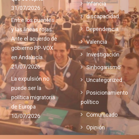
Infancia
31/07/2026
discapacidad
Entre los puentes
Dependencia
y las líneas rojas:
Ante el acuerdo de
Valencia
gobierno PP-VOX
Investigación
en Andalucía.
21/07/2026
Sinhogarismo
La expulsión no
Uncategorized
puede ser la
Posicionamiento
política migratoria
político
de Europa
Comunicado
10/07/2026
Opinión