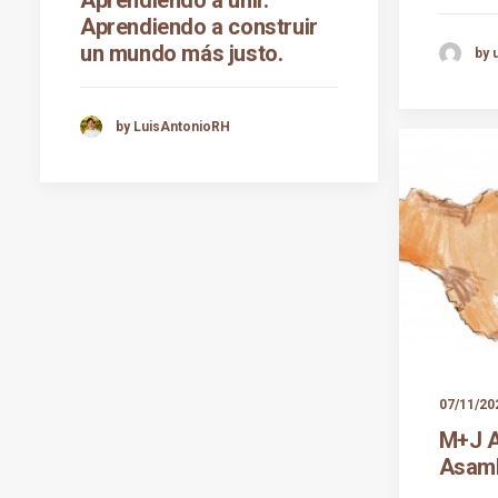
Aprendiendo a construir
un mundo más justo.
by 
by LuisAntonioRH
07/11/20
M+J 
Asamb