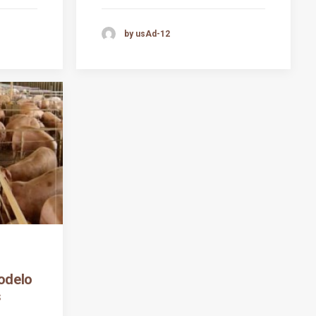
by usAd-12
odelo
s