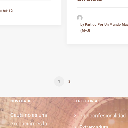
usAd-12
by Partido Por Un Mundo Má
(M+J)
1
2
NOVEDADES
CATEGORÍAS
Ceuta no es una
Pluriconfesionalidad
excepción: es la
Extremadura