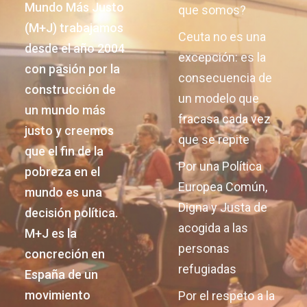
Mundo Más Justo
que somos?
(M+J) trabajamos
Ceuta no es una
desde el año 2004
excepción: es la
con pasión por la
consecuencia de
construcción de
un modelo que
un mundo más
fracasa cada vez
justo y creemos
que se repite
que el fin de la
Por una Política
pobreza en el
Europea Común,
mundo es una
Digna y Justa de
decisión política.
acogida a las
M+J es la
personas
concreción en
refugiadas
España de un
movimiento
Por el respeto a la