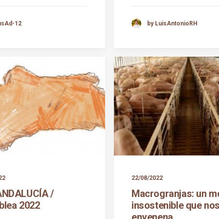
usAd-12
by LuisAntonioRH
22
22/08/2022
ANDALUCÍA /
Macrogranjas: un m
lea 2022
insostenible que no
envenena.