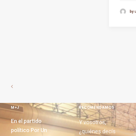
by 
M+J
RECOMENDAMOS
En el partido
Y vosotros,
político Por Un
¿quiénes decís