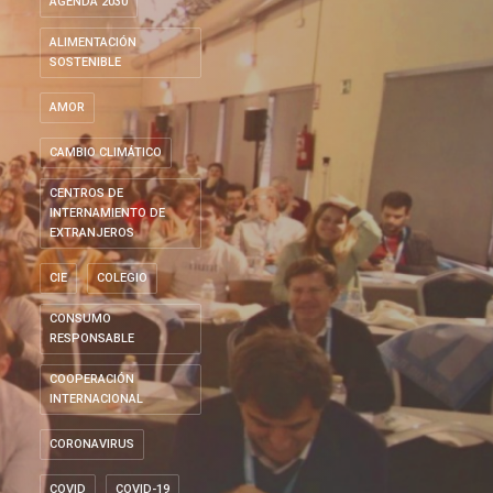
AGENDA 2030
ALIMENTACIÓN
SOSTENIBLE
AMOR
CAMBIO CLIMÁTICO
CENTROS DE
INTERNAMIENTO DE
EXTRANJEROS
CIE
COLEGIO
CONSUMO
RESPONSABLE
COOPERACIÓN
INTERNACIONAL
CORONAVIRUS
COVID
COVID-19