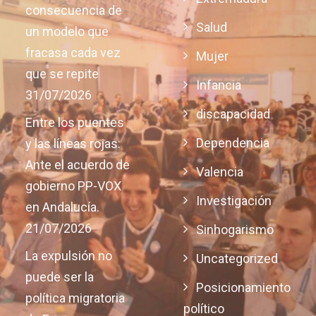
consecuencia de
Salud
un modelo que
fracasa cada vez
Mujer
que se repite
Infancia
31/07/2026
discapacidad
Entre los puentes
Dependencia
y las líneas rojas:
Ante el acuerdo de
Valencia
gobierno PP-VOX
Investigación
en Andalucía.
21/07/2026
Sinhogarismo
La expulsión no
Uncategorized
puede ser la
Posicionamiento
política migratoria
político