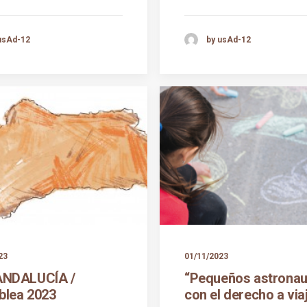
usAd-12
by usAd-12
23
01/11/2023
ANDALUCÍA /
“Pequeños astronau
lea 2023
con el derecho a via