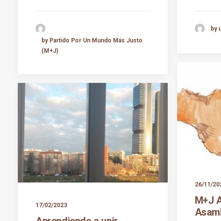
by 
by Partido Por Un Mundo Más Justo
(M+J)
26/11/20
M+J 
17/02/2023
Asamb
Aprendiendo a unir.