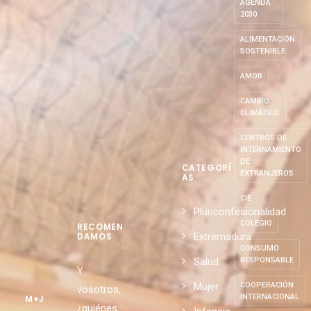
AGENDA
2030
ALIMENTACIÓN
SOSTENIBLE
AMOR
CAMBIO
CLIMÁTICO
CENTROS DE
INTERNAMIENTO
DE
CATEGORÍ
EXTRANJEROS
AS
CIE
Pluriconfesionalidad
COLEGIO
RECOMEN
Extremadura
DAMOS
CONSUMO
Salud
RESPONSABLE
Y
Mujer
COOPERACIÓN
vosotros,
INTERNACIONAL
M+J
¿quiénes