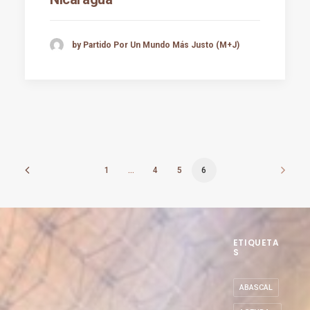
by Partido Por Un Mundo Más Justo (M+J)
1
…
4
5
6
ETIQUETA
S
ABASCAL