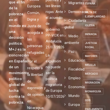
que el fin
Migrantes
ESPAÑA
las líneas
Europea
de la
rojas: Ante
Democracia
Común,
FALTA DE
pobreza
EJEMPLARIDAD
el acuerdo
Digna y
en el
Ciudadanía
de
mundo es
Justa de
IGLESIA
global
gobierno
una
acogida a
INFANCIA
PP-VOX en
Medio
decisión
las
Andalucía.
ambiente
política.
JUSTICIA
personas
21/07/2026
SOCIAL
M+J es la
Paz
refugiadas
concreción
La
MAYORES
Educación
en España
expulsión
Por el
MELILLA
de un
no puede
respeto a
Fiscalidad
movimiento
ser la
MERCADO
la libertad
Empleo
político
política
de
MIGRACIÓN
global de
migratoria
Economía
expresión y
lucha
de Europa
MONARQUÍA
de opinión
Mundo
contra la
10/07/2026
ODS
en
pobreza.
Europa
Nicaragua
PARLAMENTO