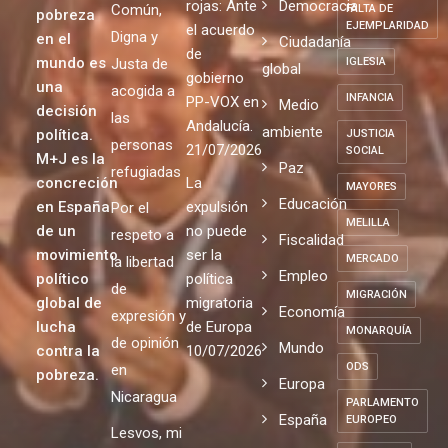
Entre los
Pobreza
AGRARIO
y creemos
Política
puentes y
que el fin
Migrantes
ESPAÑA
las líneas
Europea
de la
rojas: Ante
Democracia
Común,
FALTA DE
pobreza
EJEMPLARIDAD
el acuerdo
Digna y
en el
Ciudadanía
de
mundo es
Justa de
IGLESIA
global
gobierno
una
acogida a
INFANCIA
PP-VOX en
Medio
decisión
las
Andalucía.
ambiente
política.
JUSTICIA
personas
21/07/2026
SOCIAL
M+J es la
Paz
refugiadas
concreción
La
MAYORES
Educación
en España
expulsión
Por el
MELILLA
de un
no puede
respeto a
Fiscalidad
movimiento
ser la
MERCADO
la libertad
Empleo
político
política
de
MIGRACIÓN
global de
migratoria
Economía
expresión y
lucha
de Europa
MONARQUÍA
de opinión
Mundo
contra la
10/07/2026
ODS
en
pobreza.