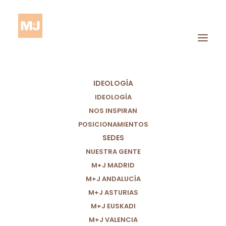
IDEOLOGÍA
IDEOLOGÍA
NOS INSPIRAN
Directo del Congreso
POSICIONAMIENTOS
SEDES
ONLINE M+J 2020 28-29
NUESTRA GENTE
M+J MADRID
nov.
M+J ANDALUCÍA
M+J ASTURIAS
Reflexionando nuestras ideas.
M+J EUSKADI
M+J VALENCIA
Construyendo un mundo más justo.