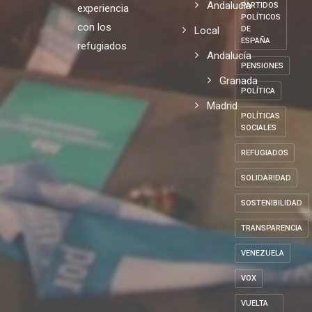
Europa
Nicaragua
PARLAMENTO
España
EUROPEO
Lesvos, mi
Andalucia
PARTIDOS
experiencia
POLÍTICOS
con los
Local
DE
ESPAÑA
refugiados
Andalucía
PENSIONES
Granada
POLÍTICA
Madrid
POLÍTICAS
SOCIALES
REFUGIADOS
SOLIDARIDAD
SOSTENIBILIDAD
TRANSPARENCIA
VENEZUELA