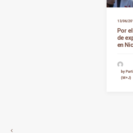
13/06/20
Por el
de ex
en Ni
by Par
(M+J)