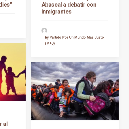
dies”
Abascal a debatir con
inmigrantes
by Partido Por Un Mundo Más Justo
(M+J)
r al