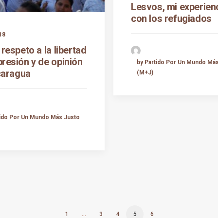
Lesvos, mi experien
con los refugiados
18
 respeto a la libertad
presión y de opinión
by Partido Por Un Mundo Má
caragua
(M+J)
tido Por Un Mundo Más Justo
1
…
3
4
5
6