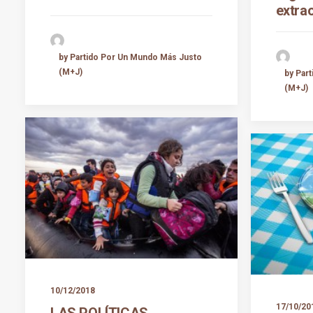
extrao
by Partido Por Un Mundo Más Justo
(M+J)
by Par
(M+J)
10/12/2018
17/10/20
LAS POLÍTICAS