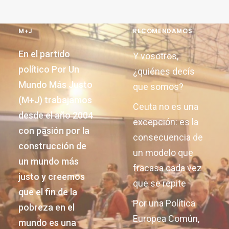
M+J
RECOMENDAMOS
En el partido
Y vosotros,
político Por Un
¿quiénes decís
Mundo Más Justo
que somos?
(M+J) trabajamos
Ceuta no es una
desde el año 2004
excepción: es la
con pasión por la
consecuencia de
construcción de
un modelo que
un mundo más
fracasa cada vez
justo y creemos
que se repite
que el fin de la
Por una Política
pobreza en el
Europea Común,
mundo es una