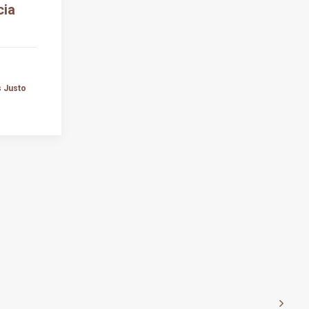
cia
s Justo