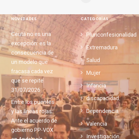
NOVEDADES
CATEGORÍAS
Ceuta no es una
Pluriconfesionalidad
excepción: es la
Extremadura
consecuencia de
Salud
un modelo que
fracasa cada vez
Mujer
que se repite
Infancia
31/07/2026
discapacidad
Entre los puentes
Dependencia
y las líneas rojas:
Ante el acuerdo de
Valencia
gobierno PP-VOX
Investigación