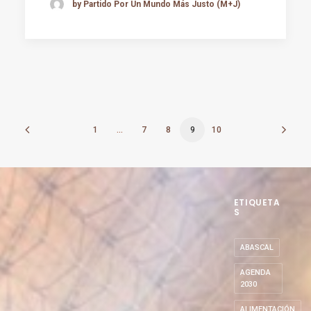
by Partido Por Un Mundo Más Justo (M+J)
1
…
7
8
9
10
ETIQUETA
S
ABASCAL
AGENDA
2030
ALIMENTACIÓN