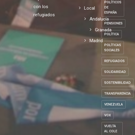
POLÍTICOS
con los
Local
DE
ESPAÑA
refugiados
Andalucía
PENSIONES
Granada
POLÍTICA
Madrid
POLÍTICAS
SOCIALES
REFUGIADOS
SOLIDARIDAD
SOSTENIBILIDAD
TRANSPARENCIA
VENEZUELA
VOX
VUELTA
AL COLE