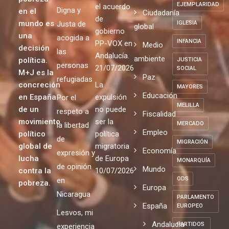
EJEMPLARIDAD
el acuerdo
Digna y
en el
Ciudadanía
de
mundo es
Justa de
IGLESIA
global
gobierno
una
acogida a
INFANCIA
PP-VOX en
Medio
decisión
las
Andalucía.
ambiente
política.
JUSTICIA
personas
21/07/2026
SOCIAL
M+J es la
Paz
refugiadas
concreción
La
MAYORES
Educación
en España
expulsión
Por el
MELILLA
de un
no puede
respeto a
Fiscalidad
movimiento
ser la
MERCADO
la libertad
Empleo
político
política
de
MIGRACIÓN
global de
migratoria
Economía
expresión y
lucha
de Europa
MONARQUÍA
de opinión
Mundo
contra la
10/07/2026
ODS
en
pobreza.
Europa
Nicaragua
PARLAMENTO
España
EUROPEO
Lesvos, mi
Andalucia
PARTIDOS
experiencia