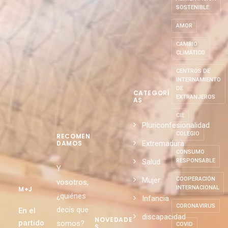
SOSTENIBLE
AMOR
CAMBIO
CLIMÁTICO
CENTROS DE
INTERNAMIENTO
DE
CATEGORÍ
EXTRANJEROS
AS
CIE
Pluriconfesionalidad
COLEGIO
RECOMEN
Extremadura
DAMOS
CONSUMO
Salud
RESPONSABLE
Y
Mujer
COOPERACIÓN
vosotros,
INTERNACIONAL
M+J
¿quiénes
Infancia
CORONAVIRUS
decís que
En el
discapacidad
NOVEDADE
partido
somos?
COVID
S