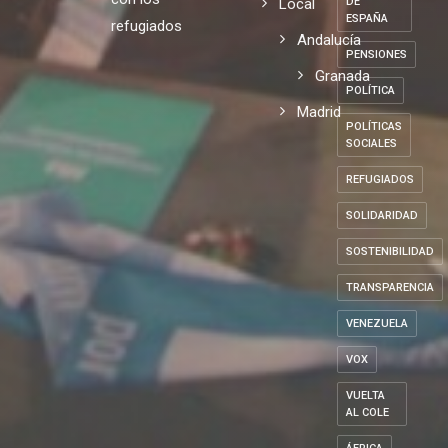
Local
DE
ESPAÑA
refugiados
Andalucía
PENSIONES
Granada
POLÍTICA
Madrid
POLÍTICAS
SOCIALES
REFUGIADOS
SOLIDARIDAD
SOSTENIBILIDAD
TRANSPARENCIA
VENEZUELA
VOX
VUELTA
AL COLE