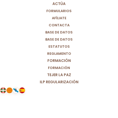
ACTÚA
FORMULARIOS
AFÍLIATE
CONTACTA
BASE DE DATOS
BASE DE DATOS
ESTATUTOS
REGLAMENTO
FORMACIÓN
FORMACIÓN
TEJER LA PAZ
ILP REGULARIZACIÓN
30/06/2021
Apostamos por la Seguridad
Alimentaria, la erradicación de la
malnutrición y el combate a la