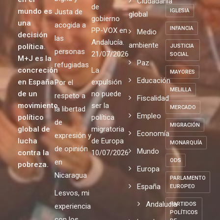
Ciudadanía
de
mundo es
Justa de
IGLESIA
global
gobierno
una
acogida a
INFANCIA
PP-VOX en
Medio
decisión
las
Andalucía.
ambiente
política.
JUSTICIA
personas
21/07/2026
SOCIAL
M+J es la
Paz
refugiadas
concreción
La
MAYORES
Educación
en España
expulsión
Por el
MELILLA
de un
no puede
respeto a
Fiscalidad
movimiento
ser la
MERCADO
la libertad
Empleo
político
política
de
MIGRACIÓN
global de
migratoria
Economía
expresión y
lucha
de Europa
MONARQUÍA
de opinión
Mundo
contra la
10/07/2026
ODS
en
pobreza.
Europa
Nicaragua
PARLAMENTO
España
EUROPEO
Lesvos, mi
Andalucia
PARTIDOS
experiencia
POLÍTICOS
con los