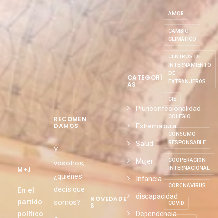
AMOR
CAMBIO
CLIMÁTICO
CENTROS DE
INTERNAMIENTO
DE
CATEGORÍ
EXTRANJEROS
AS
CIE
Pluriconfesionalidad
COLEGIO
RECOMEN
Extremadura
DAMOS
CONSUMO
Salud
RESPONSABLE
Y
Mujer
COOPERACIÓN
vosotros,
INTERNACIONAL
M+J
¿quiénes
Infancia
CORONAVIRUS
decís que
En el
discapacidad
NOVEDADE
partido
somos?
COVID
S
político
Dependencia