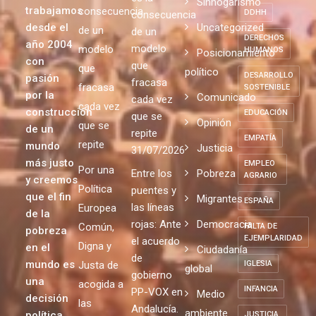
Sinhogarismo
trabajamos
consecuencia
DDHH
consecuencia
desde el
Uncategorized
de un
de un
DERECHOS
año 2004
modelo
modelo
HUMANOS
Posicionamiento
con
que
que
político
DESARROLLO
pasión
fracasa
fracasa
SOSTENIBLE
por la
Comunicado
cada vez
cada vez
construcción
EDUCACIÓN
que se
Opinión
que se
de un
repite
EMPATÍA
repite
mundo
Justicia
31/07/2026
más justo
EMPLEO
Por una
Entre los
Pobreza
AGRARIO
y creemos
Política
puentes y
que el fin
Migrantes
ESPAÑA
las líneas
Europea
de la
rojas: Ante
Democracia
Común,
FALTA DE
pobreza
EJEMPLARIDAD
el acuerdo
Digna y
en el
Ciudadanía
de
mundo es
Justa de
IGLESIA
global
gobierno
una
acogida a
INFANCIA
PP-VOX en
Medio
decisión
las
Andalucía.
ambiente
política.
JUSTICIA