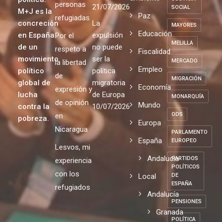
personas
21/07/2026
SOCIAL
M+J es la
Paz
refugiadas
concreción
La
MAYORES
Educación
en España
expulsión
Por el
MELILLA
de un
no puede
respeto a
Fiscalidad
movimiento
ser la
MERCADO
la libertad
Empleo
político
política
de
MIGRACIÓN
global de
migratoria
Economía
expresión y
lucha
de Europa
MONARQUÍA
de opinión
Mundo
contra la
10/07/2026
ODS
en
pobreza.
Europa
Nicaragua
PARLAMENTO
España
EUROPEO
Lesvos, mi
Andalucia
PARTIDOS
experiencia
POLÍTICOS
con los
Local
DE
ESPAÑA
refugiados
Andalucía
PENSIONES
Granada
POLÍTICA