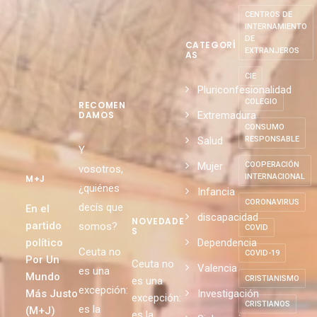
CENTROS DE
INTERNAMIENTO
DE
CATEGORÍ
EXTRANJEROS
AS
CIE
Pluriconfesionalidad
COLEGIO
RECOMEN
Extremadura
DAMOS
CONSUMO
Salud
RESPONSABLE
Y
Mujer
COOPERACIÓN
vosotros,
INTERNACIONAL
M+J
¿quiénes
Infancia
CORONAVIRUS
decís que
En el
discapacidad
NOVEDADE
partido
somos?
COVID
S
político
Dependencia
Ceuta no
COVID-19
Por Un
Ceuta no
Valencia
es una
Mundo
CRISTIANISMO
es una
excepción:
Más Justo
Investigación
excepción:
CRISTIANOS
es la
(M+J)
es la